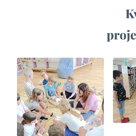
K
proje