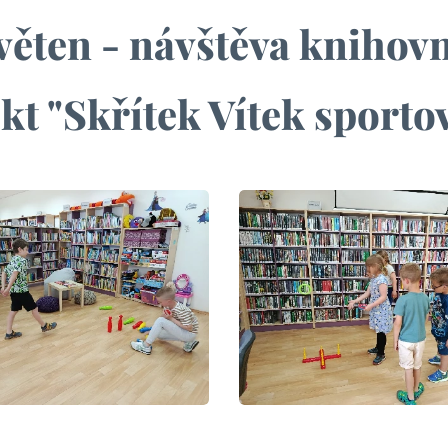
věten - návštěva knihov
kt "Skřítek Vítek sport