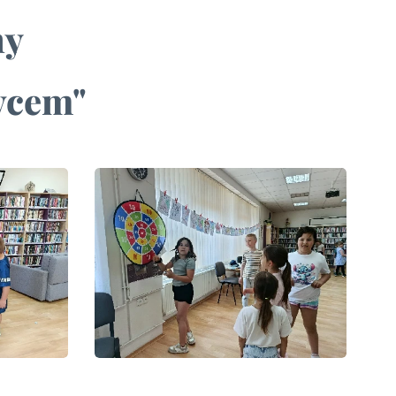
ny
ovcem"