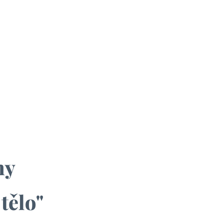
ny
tělo"