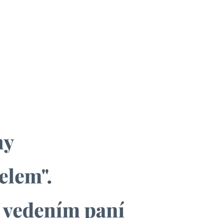
ny
telem".
d vedením paní