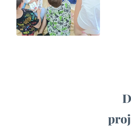
D
proj