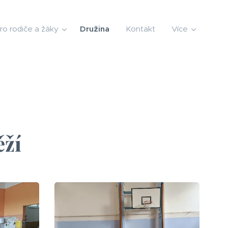
ro rodiče a žáky
Družina
Kontakt
Více
ěží