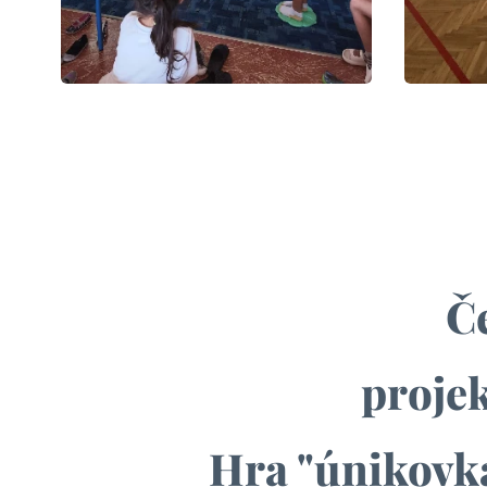
Č
projek
Hra "únikovka