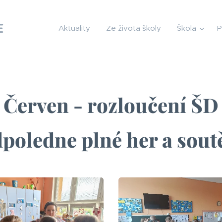
E
Aktuality
Ze života školy
Škola
P
Červen - rozloučení ŠD
poledne plné her a sout