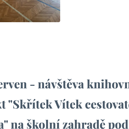
erven - návštěva knihov
t "Skřítek Vítek cestova
" na školní zahradě po