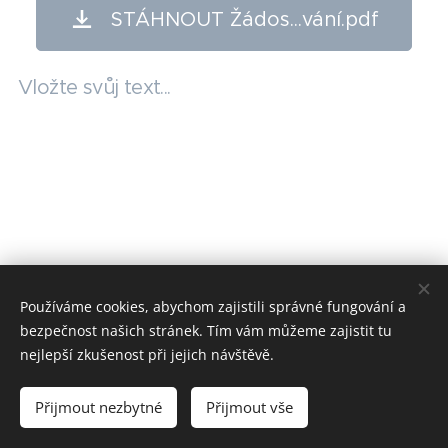
STÁHNOUT Žádos...vání.pdf
Vložte svůj text...
Používáme cookies, abychom zajistili správné fungování a
bezpečnost našich stránek. Tím vám můžeme zajistit tu
nejlepší zkušenost při jejich návštěvě.
© 2025 Všechna práva vyhrazena
Přijmout nezbytné
Přijmout vše
Cookies