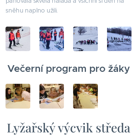
panovala skvělá nálada a všichni si den na
sněhu naplno užili.
Večerní program pro žáky
Lyžařský výcvik středa