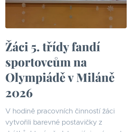
Žáci 5. třídy fandí
sportovcům na
Olympiádě v Miláně
2026
V hodině pracovních činností žáci
vytvořili barevné postavičky z