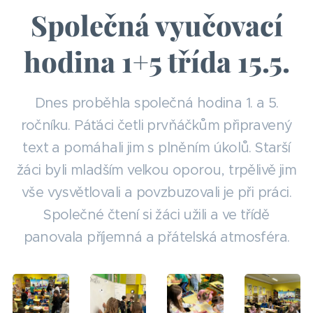
Společná vyučovací
hodina 1+5 třída 15.5.
Dnes proběhla společná hodina 1. a 5.
ročníku. Páťáci četli prvňáčkům připravený
text a pomáhali jim s plněním úkolů. Starší
žáci byli mladším velkou oporou, trpělivě jim
vše vysvětlovali a povzbuzovali je při práci.
Společné čtení si žáci užili a ve třídě
panovala příjemná a přátelská atmosféra.