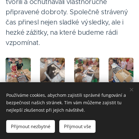
tvořili a ochutnávali vlastnoručně
připravené dobroty. Společně strávený
čas přinesl nejen sladké výsledky, ale i
hezké zážitky, na které budeme rádi
vzpomínat.
Používáme cookies, abychom zajistili správné fungování a
bezpečnost našich stránek. Tím vám můžeme zajistit tu
nejlepší zkušenost při jejich návštěvě.
Přijmout nezbytné
Přijmout vše